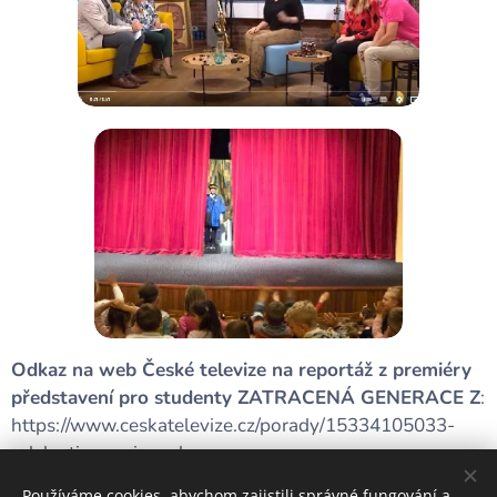
Odkaz na web České televize na reportáž z premiéry
představení pro studenty ZATRACENÁ GENERACE Z
:
https://www.ceskatelevize.cz/porady/15334105033-
udalosti-v-regionech-sever-a-
vychod/225411000171010/cast/1143534/
Používáme cookies, abychom zajistili správné fungování a