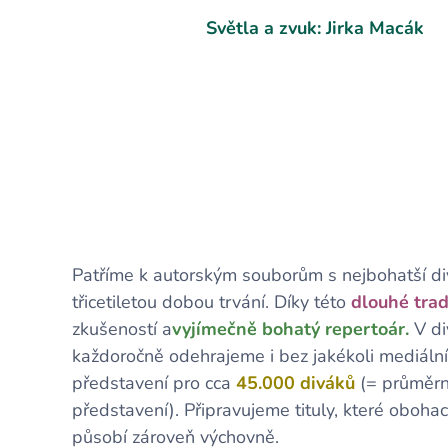
Světla a zvuk: Jirka Macák
Patříme k autorským souborům s nejbohatší div
třicetiletou dobou trvání. Díky této
dlouhé trad
zkušeností a
vyjímečně bohatý
repertoár.
V di
každoročně odehrajeme i bez jakékoli mediál
představení pro cca
45.000 diváků
(= průměrn
představení). Připravujeme tituly, které obohac
působí zároveň výchovně.