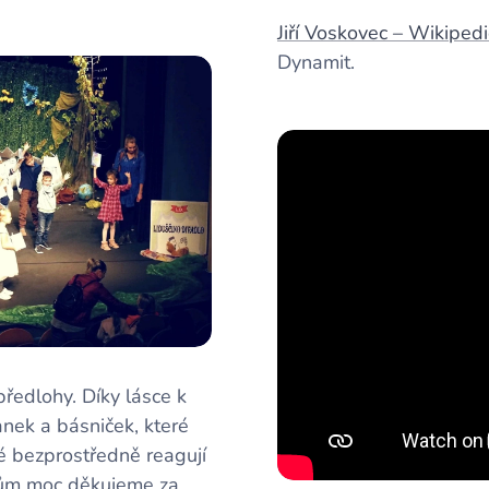
Jiří Voskovec – Wikiped
Dynamit.
ředlohy. Díky lásce k
anek a básniček, které
eré bezprostředně reagují
ákům moc děkujeme za