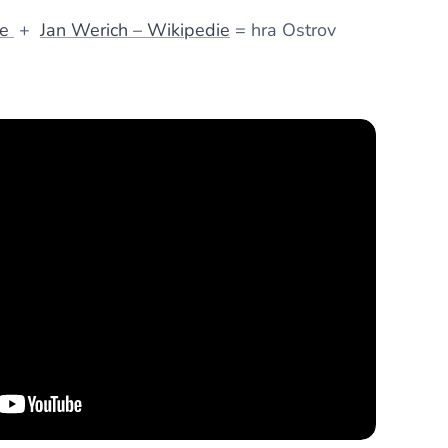
ie
+
Jan Werich – Wikipedie
= hra Ostrov