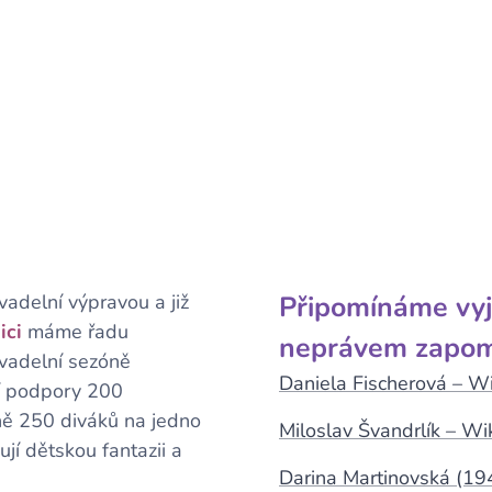
adelní výpravou a již
Připomínáme vyj
ici
máme řadu
nepráv
vadelní sezóně
Daniela Fischerová – W
ní podpory 200
ě 250 diváků na jedno
Miloslav Švandrlík – Wi
ují dětskou fantazii a
Darina Martinovská (19