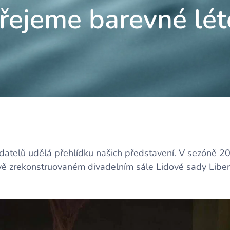
řejeme barevné lé
datelů udělá přehlídku našich představení. V sezóně 20
ě zrekonstruovaném divadelním sále Lidové sady Libe