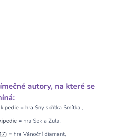
ímečné autory, na které se
em zapomíná:
ikipedie
= hra Sny skřítka Smítka ,
kipedie
= hra Sek a Zula,
47)
= hra Vánoční diamant,