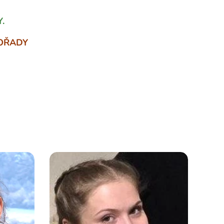
Y.
OŘADY