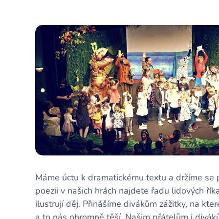
Máme úctu k dramatickému textu a držíme se p
poezii v našich hrách najdete řadu lidových řík
ilustrují děj. Přinášíme divákům zážitky, na kt
a to nás ohromně těší. Našim přátelům i div