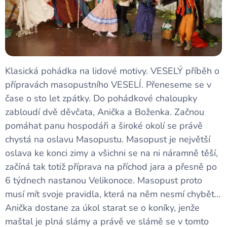
Klasická pohádka na lidové motivy. VESELÝ příběh o
přípravách masopustního VESELÍ. Přeneseme se v
čase o sto let zpátky. Do pohádkové chaloupky
zabloudí dvě děvčata, Anička a Boženka. Začnou
pomáhat panu hospodáři a široké okolí se právě
chystá na oslavu Masopustu. Masopust je největší
oslava ke konci zimy a všichni se na ni náramně těší,
začíná tak totiž příprava na příchod jara a přesně po
6 týdnech nastanou Velikonoce. Masopust proto
musí mít svoje pravidla, která na něm nesmí chybět...
Anička dostane za úkol starat se o koníky, jenže
maštal je plná slámy a právě ve slámě se v tomto