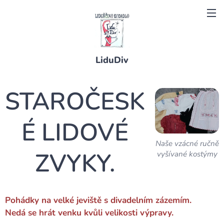
LiduDiv
STAROČESK
É
LIDOVÉ
Naše vzácné ručně
ZVYKY.
vyšívané kostýmy
Pohádky na velké jeviště s divadelním zázemím.
Nedá se hrát venku kvůli velikosti výpravy.