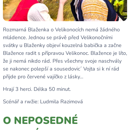
Rozmarná Blaženka o Velikonocích nemá žádného
mládence. Jednou se právě před Velikonočními
svátky u Blaženky objeví kouzelná babička a začne
Blažence radit s přípravou Velikonoc. Blažence je líto,
že ji nemá nikdo rád. Přes všechny svoje naschvály
se nakonec polepší a sousedovic´ Vojta si k ní rád
přijde pro červené vajíčko z lásky...
Hrají 3 herci. Délka 50 minut.
Scénář a rwžie: Ludmila Razimová
O NEPOSEDNÉ