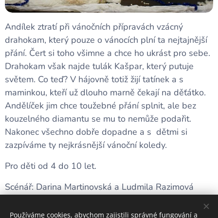
Andílek ztratí při vánočních přípravách vzácný
drahokam, který pouze o vánocích plní ta nejtajnější
přání. Čert si toho všimne a chce ho ukrást pro sebe.
Drahokam však najde tulák Kašpar, který putuje
světem. Co teď? V hájovně totiž žijí tatínek a s
maminkou, kteří už dlouho marně čekají na děťátko.
Andělíček jim chce toužebné přání splnit, ale bez
kouzelného diamantu se mu to nemůže podařit.
Nakonec všechno dobře dopadne a s dětmi si
zazpíváme ty nejkrásnější vánoční koledy.
Pro děti od 4 do 10 let.
Scénář: Darina Martinovská a Ludmila Razimová
Používáme cookies, abychom zajistili správné fungování a