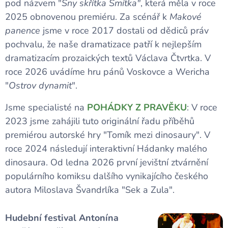
pod názvem "
Sny skřítka Smítka"
, která měla v roce
2025 obnovenou premiéru. Za scénář k
Makové
panence
jsme v roce 2017 dostali od dědiců práv
pochvalu, že naše dramatizace patří k nejlepším
dramatizacím prozaických textů Václava Čtvrtka. V
roce 2026 uvádíme hru pánů Voskovce a Wericha
"
Ostrov dynamit
".
Jsme specialisté na
POHÁDKY Z PRAVĚKU
: V roce
2023 jsme zahájili tuto originální řadu příběhů
premiérou autorské hry "Tomík mezi dinosaury". V
roce 2024 následují interaktivní Hádanky malého
dinosaura. Od ledna 2026 první jevištní ztvárnění
populárního komiksu dalšího vynikajícího českého
autora Miloslava Švandrlíka "Sek a Zula".
Hudební festival Antonína