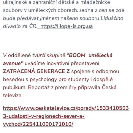
ukrajinské a zahraniční dětské a mládežnické
soubory v uměleckých oborech.
Jedna z cen se zde
bude předávat jménem našeho souboru Liduščino
divadlo za ČR
.
https://Hope-is.org.ua
V oddělené
tvůrčí skupině "
BOOM umělecká
avenue"
uvádíme inovativní představení
ZATRACENÁ GENERACE Z
spojené s odbornou
besedou s psychology pro studenty i dospělé
publikum. Reportáž z premiéry připravila Česká
televize:
https://www.ceskatelevize.cz/porady/1533410503
3-udalosti-v-regionech-sever-a-
vychod/225411000171010/