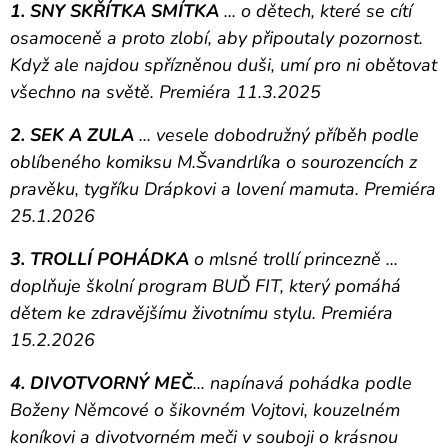
1. SNY
SKŘÍTKA SMÍTKA
... o dětech, které se cítí
osamoceně a proto zlobí, aby připoutaly pozornost.
Když ale najdou spřízněnou duši, umí pro ni obětovat
všechno na světě. Premiéra 11.3.2025
2. SEK
A ZULA
... vesele dobodružný příběh podle
oblíbeného komiksu M.Švandrlíka o sourozencích z
pravěku, tygříku Drápkovi a lovení mamuta. Premiéra
25.1.2026
3. TROLLÍ
POHÁDKA
o mlsné trollí princezně ...
doplňuje školní program BUĎ FIT, který pomáhá
dětem ke zdravějšímu životnímu stylu. Premiéra
15.2.2026
4. DIVOTVORNÝ
MEČ
... napínavá pohádka podle
Boženy Němcové o šikovném Vojtovi, kouzelném
koníkovi a divotvorném meči v souboji o krásnou