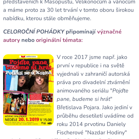
představeních k Masopustu, Velikonocům a vánocům
a máme proto za 30 let trvání v tomto oboru širokou
nabídku, kterou stále obměňujeme.
CELOROČNÍ
POHÁDKY
připomínají
vý
značné
autory
nebo
originální témata:
V roce 2017 jsme např. jako
první v republice i na světě
vyjednali v zahraničí autorská
práva pro divadelní ztvárnění
animovaného seriálu "
Pojďte
pane, budeme si hrát
"
Břetislava Pojara. Jako jediní v
průběhu desetiletí uvádíme od
roku 2014 prvotinu Daniely
Fischerové "Nazdar Hodiny"