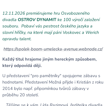
12.11.2026 premiérujeme hru Osvobozeného
divadla
OSTROV
DYNAMIT
ke 100 výročí založení
souboru. Pobaví vás pestrost českého jazyka a
slovní hříčky, na které mají páni Voskovec a Werich
opravdu talent.
https://spolek-boom-umelecka-avenue.webnode.cz/
Každý titul hrajeme jiným hereckým způsobem,
který odpovídá ději.
U představení "pro pamětníky" spojujeme zábavu s
hodnotami. Představení Možná přijde i Kristián z roku
2014 bylo např. připomínkou tvůrců zábavy v
průběhu 20 století.
Těšíme se k vám, Lída Razimová, ředitelka divadla