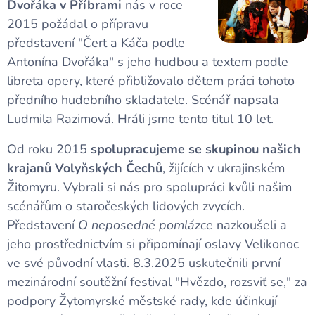
Dvořáka v Příbrami
nás v roce
2015 požádal o přípravu
představení "Čert a Káča podle
Antonína Dvořáka" s jeho hudbou a textem podle
libreta opery, které přibližovalo dětem práci tohoto
předního hudebního skladatele. Scénář napsala
Ludmila Razimová. Hráli jsme tento titul 10 let.
Od roku 2015
spolupracujeme se skupinou našich
krajanů Volyňských Čechů
, žijících v ukrajinském
Žitomyru. Vybrali si nás pro spolupráci kvůli našim
scénářům o staročeských lidových zvycích.
Představení
O neposedné pomlázce
nazkoušeli a
jeho prostřednictvím si připomínají oslavy Velikonoc
ve své původní vlasti. 8.3.2025 uskutečnili první
mezinárodní soutěžní festival "Hvězdo, rozsviť se," za
podpory Žytomyrské městské rady, kde účinkují