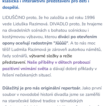
klasická i interaktivní představení pro děti i
dospělé.
LIDUŠČINO proto, že ho založila a od roku 1996
vede Liduška Razimová. DIVADLO proto, že hrajeme
na divadelních scénách s bohatou scénickou i
kostýmovou výbavou, kterou
diváci po otevřením
opony oceňují radostným "Jůůůů"
. A to nás moc
těší! Ludmila Razimová je zároveň autorkou námětů,
řady scénářů,
výtvarné složky a režie
představení.
Naše příběhy v dětech probouzí
pozitivní vnímání světa
a dávají dobré příklady v
řešení nečekaných situací.
Důležitý je pro nás originální repertoár.
Jako první
soubor v novodobé historii divadla jsme se zaměřili
na staročeské lidové tradice v tématických